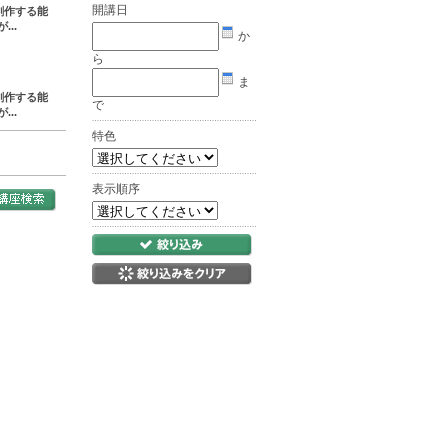
開講日
創作する能
..
か
ら
ま
創作する能
で
..
特色
表示順序