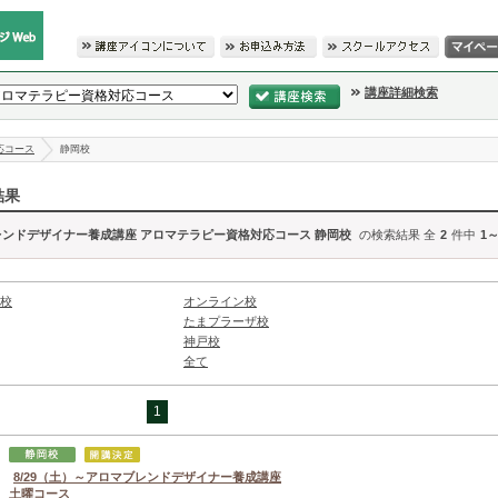
講座詳細検索
応コース
静岡校
結果
レンドデザイナー養成講座 アロマテラピー資格対応コース 静岡校
の検索結果 全
2
件中
1～
校
オンライン校
たまプラーザ校
神戸校
全て
1
8/29（土）～アロマブレンドデザイナー養成講座
土曜コース