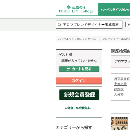
ハーバルライフカレッジ ホーム
アロマテラピー資格対
講座検索
ゲスト 様
講座が入っておりません
アロマブ
原宿表参道
宇都宮校
静岡校
大分校
カテゴリーから探す