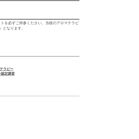
ストを必ずご持参ください。当校のアロマテラピ
込）となります。
マテラピー
ー認定講習