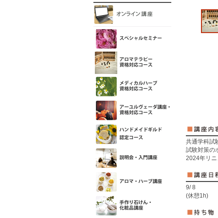
共通学科試
試験対策の
2024年
9/ 8
(休憩1h)