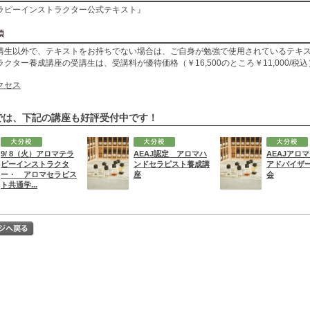
ラピーインストラクター公式テキスト』
講生以外で、テキストをお持ちでない場合は、ご自身が勉強で使用されているテキ
クター養成講座の受講生は、受講料が優待価格（￥16,500のところ￥11,000/税
クセス
では、下記の講座も好評受付中です！
9/ 8（火）アロマテラ
AEAJ認定 アロマハ
AEAJアロ
ピーインストラクタ
ンドセラピスト養成講
アドバイザ
ー・ アロマセラピス
座
会
ト共通学...