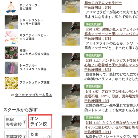
初めてのアロマセラピー
申込締切日：8/16
アロマセラピーが初めての方でも
るようになります。知らず知らずの
8/26（水）結果が見えるフェイシ
筋肉マッサージと優しいリンパドレ
申込締切日：8/18
フェイスラインのたるみ、シワ、
筋肉マッサージと、まったく痛くな
8/29（土）ハンドセラピスト復
心地よい密着感と圧の加減をマス
申込締切日：8/21
自信を持って、笑顔でどなたにで
の加減のバランス、ゆったりとし
9/ 9（水）アロマで女性ホルモ
全てのカテゴリーを見る
生理不順、PMS、頭痛、更年期対
申込締切日：9/1
女性の身体は一生を通じて女性ホ
スクールから探す
的ストレスによっても大きく左右され
9/19（土）らくらく寝ながらヘッ
オイルは使わない、セルフ編と相
申込締切日：9/11
私自身がストレートネックで、寝