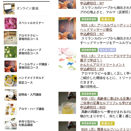
申込締切日：9/7
スリランカのハーブから抽出され
グの心地よさと、マルマ（反射区）
9/15（火）アーユルヴェーディ
ヘッドマッサージ座位
申込締切日：9/7
スリランカのハーブから抽出され
すヘッドマッサージをアーユルヴェ
8/11（火）ファミリーアロマテラ
親子で学ぼう！
かんたんアロマトリートメント
申込締切日：8/3
アロマテラピーを楽しく正しく学
ご紹介した精油をもとに、トリー
だきます。
脳の活性化...
8/30（日）高齢者に喜ばれる足
ご自身の足裏セルフリフレも学び
申込締切日：8/22
高齢の両親から一番せがまれるの
物がたまりやすく、冷たく重く感じ
8/24（月）簡単セルフハンドトリ