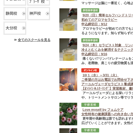
マッサージは脳に一番近く、心地よ
9/20（日）簡単セルフハンドトリ
初めてのアロマセラピー
申込締切日：9/12
アロマセラピーが初めての方でも
るようになります。知らず知らずの
全てのスクールを見る
9/24（木）セラピスト対象 リン
冷えとむくみを解消するテクニッ
申込締切日：9/16
痛くない!?リンパドレナージュを
み、老廃物、肩こりの疲労物質も流
10/ 1（水）～3/31（火）
ご希望の方はお電話でお問合せ下
アーユルヴェーダセラピスト養成
【ｵﾝﾗｲﾝ＆ｽｸｰﾘﾝｸﾞ】実習教材、
アーユルヴェーダによる深いリラ
や、トリートメントサロン等でリラ
Love myself by フェムケア
女性特有の健康課題への向き合い
更年期や高齢期は誰でも訪れます
広げていくことができます。女性の