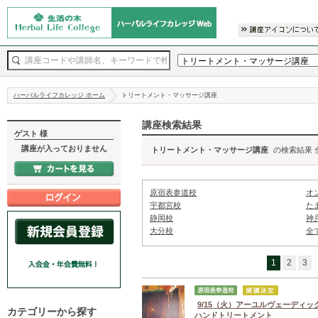
ハーバルライフカレッジ ホーム
トリートメント・マッサージ講座
講座検索結果
ゲスト 様
講座が入っておりません
トリートメント・マッサージ講座
の検索結果 
原宿表参道校
オ
宇都宮校
た
静岡校
神
大分校
全
1
2
3
9/15（火）アーユルヴェーディッ
カテゴリーから探す
ハンドトリートメント