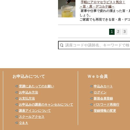
手軽にアロマセラピスト気分！
～首・肩・デコルテ編～
家事や仕事で疲れの溜まった首・
しょう。
ご家庭でも再現できる首・肩・デコ
1
2
3
お申込みについて
Ｗｅｂ会員
受講にあたってのお願い
申込みカート
お申込み方法
ログイン
お支払方法
新規会員登録
お申込みの講座のキャンセルについて
パスワード再発行
講座アイコンについて
登録情報の変更
スクールアクセス
Ｑ＆Ａ