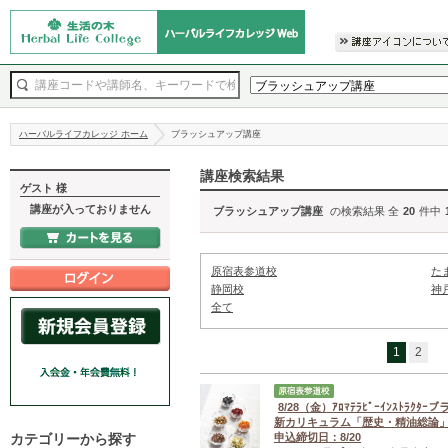
ハーバルライフカレッジ ホーム
ブラッシュアップ講座
講座検索結果
ゲスト 様
講座が入っておりません
ブラッシュアップ講座
の検索結果 全
20
件中
原宿表参道校
た
静岡校
神
全て
1
2
8/28（金）ｱﾛﾏﾃﾗﾋﾟｰｲﾝｽﾄﾗｸ
新カリキュラム「歴史・精油総論
カテゴリーから探す
申込締切日：8/20