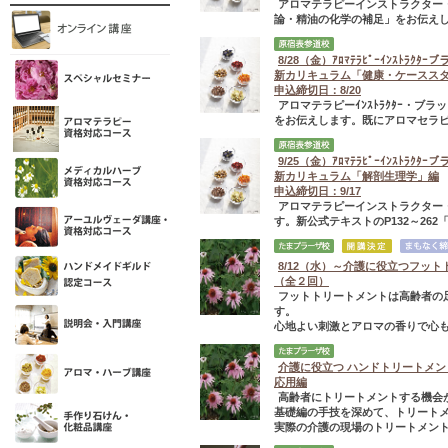
アロマテラピーインストラクター
論・精油の化学の補足」をお伝えし
8/28（金）ｱﾛﾏﾃﾗﾋﾟｰｲﾝｽﾄﾗｸ
新カリキュラム「健康・ケースス
申込締切日：8/20
アロマテラピーｲﾝｽﾄﾗｸﾀｰ・
をお伝えします。既にアロマセラピ
9/25（金）ｱﾛﾏﾃﾗﾋﾟｰｲﾝｽﾄﾗｸ
新カリキュラム「解剖生理学」編
申込締切日：9/17
アロマテラピーインストラクター
す。新公式テキストのP132～26
8/12（水）～介護に役立つフッ
（全２回）
フットトリートメントは高齢者の
す。
心地よい刺激とアロマの香りで心も
介護に役立つ ハンドトリートメン
応用編
高齢者にトリートメントする機会
基礎編の手技を深めて、トリート
実際の介護の現場のトリートメントに