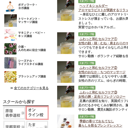
ヘッド＆ショルダー
アロマセラピストが実践するリラ
～身近なひとに癒しのアロマトリ
ストレスが溜まっている、お疲れ
ましょう。
実習ではホホバ＆アルガ...
ふわっと和むセルフケア①
女性の顔・頭・むね・肩まわりの
いつでもできるオイルなしの上半
できます。
サロン勤務・ボランティア経験を生
ふわっと和むセルフケア②
女性のおなか・ちつのマッサージ
施術では後回しとなりやすいお腹
女性の月のリズム、ゆらぎの時期、
全てのカテゴリーを見る
ふわっと和むセルフケア③
女性の脚・足先リフレクソロジー
足裏の反射区を知り、英国式リフ
スクールから探す
足のだるさやむくみが解消され、
サロン勤務、震災&施設ボランティア
季節の香りでおもてなし
暮らしを彩るブレンドレッスン