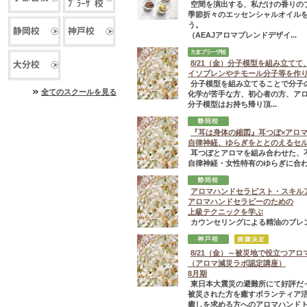
空間を演出する、私だけの香りの
季節折々のエッセンシャルオイル
う。
（AEAJアロマブレンドデザイ...
8/21（金）分子模型を組み立て
イソプレンやチモール分子等を作
分子模型を組み立てることで分子
全てのスクールを見る
化学が苦手な方、初心者の方、ア
分子模型はお持ち帰り頂...
『耳は身体の縮図』耳つぼ×アロ
自律神経、ゆらぎをととのえるセ
耳つぼとアロマを組み合わせた、
自律神経・女性特有のゆらぎに合わ
アロマハンドセラピスト・スキル
アロマハンドセラピーのための
上級テクニックを学ぶ
カウンセリングによる精油のブレ
8/21（金）～被災地で役立つア
（アロマ減災ラボ認定講座）
8月期
東日本大震災の避難所にて好評だ
被災された方を癒すボランティア
癒しを求める方へのアロマハンドトリ