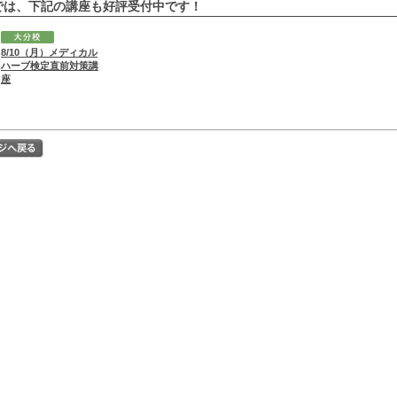
では、下記の講座も好評受付中です！
8/10（月）メディカル
ハーブ検定直前対策講
座