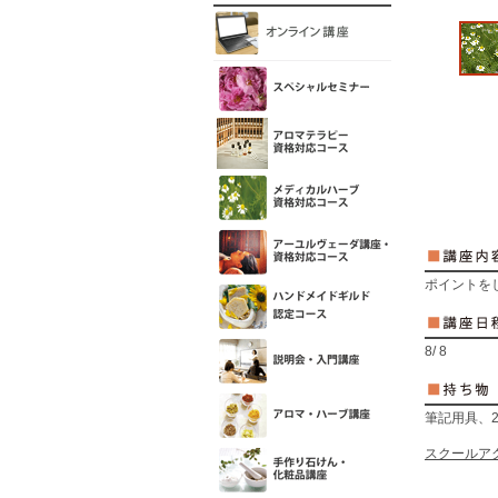
ポイントを
8/ 8
筆記用具、
スクールア