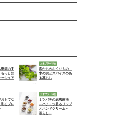
る季節の手
森からのおくりもの
 もっと知
木の実とスパイスのあ
ラッシュア
る暮らし
でおもてな
ミツバチの恩恵療法
を彩るブレ
～ハチミツ香るリップ
ン
とハンドクリーム～
暮らし...