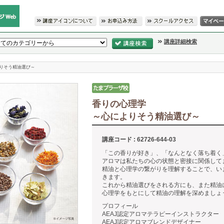
講座詳細検索
よりそう精油選び～
香りの心理学
～心によりそう精油選び～
講座コード : 62726-644-03
「この香りが好き」、「なんとなく落ち着く
アロマは私たちの心の状態と密接に関係して
精油と心理学の繋がりを理解することで、い
きます。
これから精油選びをされる方にも、また精油
心理学をもとにして精油の理解を深めましょ
プロフィール
AEAJ認定アロマテラピーインストラクター
AEAJ認定アロマブレンドデザイナー