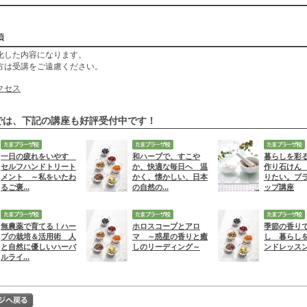
化した内容になります。
方は受講をご遠慮ください。
クセス
では、下記の講座も好評受付中です！
一日の疲れをいやす
和ハーブで、すこや
暮らしを彩
セルフハンドトリート
か、快適な毎日へ 温
作り石けん
メント ～私をいたわ
かく、懐かしい、日本
りたい。ブ
るご褒...
の自然の...
ップ講座
無農薬で育てる！ハー
ホロスコープとアロ
季節の香り
ブの栽培＆活用術 人
マ ～惑星の香りと癒
し 暮らし
と自然に優しいハーバ
しのリーディング～
ンドレッス
ルライ...