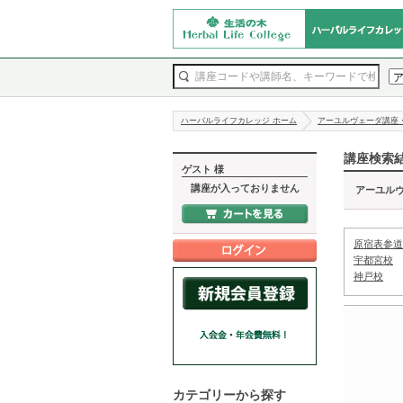
ハーバルライフカレッジ ホーム
アーユルヴェーダ講座
講座検索
ゲスト 様
講座が入っておりません
アーユル
原宿表参道
宇都宮校
神戸校
カテゴリーから探す