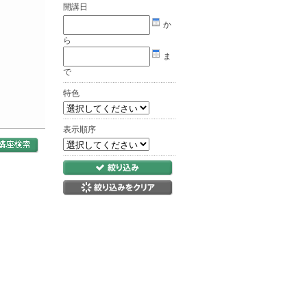
開講日
か
ら
ま
で
特色
表示順序