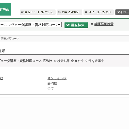
講座詳細検索
・資格対応コース
結果
ヴェーダ講座・資格対応コース 広島校
の検索結果 全
0
件中
0
件を表示中
校
オンライン校
静岡校
全て