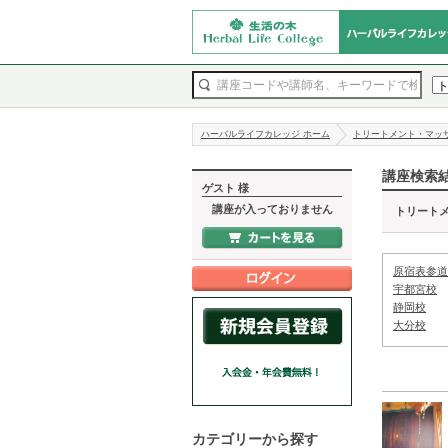
ハーバルライフカレッジ ホーム
トリートメント・マッ
講座検索
ゲスト 様
講座が入っておりません
トリート
原宿表参道
宇都宮校
静岡校
大分校
カテゴリーから探す