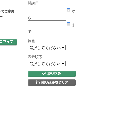
開講日
か
ンでご家庭
.
ら
ま
で
特色
表示順序