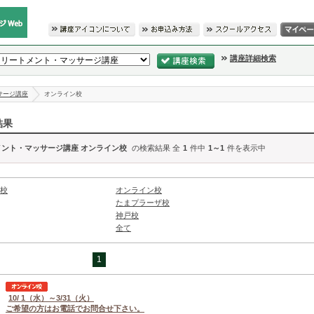
講座詳細検索
サージ講座
オンライン校
結果
メント・マッサージ講座 オンライン校
の検索結果 全
1
件中
1～1
件を表示中
校
オンライン校
たまプラーザ校
神戸校
全て
1
10/ 1（水）～3/31（火）
ご希望の方はお電話でお問合せ下さい。