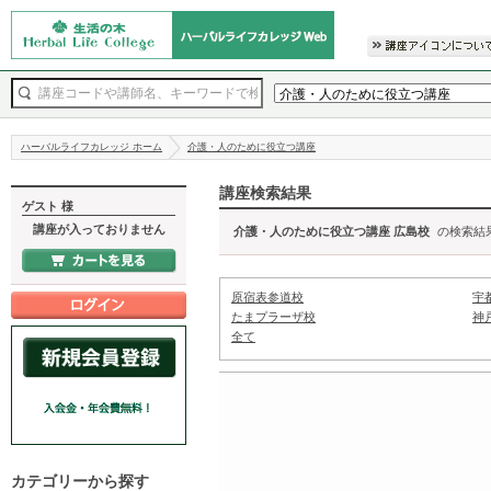
ハーバルライフカレッジ ホーム
介護・人のために役立つ講座
講座検索結果
ゲスト 様
講座が入っておりません
介護・人のために役立つ講座 広島校
の検索結
原宿表参道校
宇
たまプラーザ校
神
全て
カテゴリーから探す