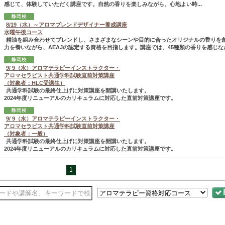
感じて、体験していただく講座です。自然の香りを楽しみながら、心地よい時...
8/19（水）～アロマブレンドデザイナー養成講座
水曜午後コース
精油を組み合わせてブレンドし、さまざまなシーンや目的に合ったオリジナルの香りを
力を養いながら、AEAJの認定する資格を目指します。講座では、45種類の香りを感じなが.
9/ 9（水）アロマテラピーインストラクター・
アロマセラピスト共通学科試験直前対策講座
（対象者：HLC受講生）
共通学科試験の最終仕上げに対策講座を開講いたします。
2024年度リニューアルのカリキュラムに対応した直前対策講座です。
9/ 9（水）アロマテラピーインストラクター・
アロマセラピスト共通学科試験直前対策講座
（対象者：一般）
共通学科試験の最終仕上げに対策講座を開講いたします。
2024年度リニューアルのカリキュラムに対応した直前対策講座です。
1