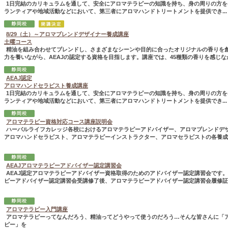
1日完結のカリキュラムを通して、安全にアロマテラピーの知識を持ち、身の周りの方を
ランティアや地域活動などにおいて、第三者にアロマハンドトリートメントを提供でき...
8/29（土）～アロマブレンドデザイナー養成講座
土曜コース
精油を組み合わせてブレンドし、さまざまなシーンや目的に合ったオリジナルの香りを
力を養いながら、AEAJの認定する資格を目指します。講座では、45種類の香りを感じなが.
AEAJ認定
アロマハンドセラピスト養成講座
1日完結のカリキュラムを通して、安全にアロマテラピーの知識を持ち、身の周りの方を
ランティアや地域活動などにおいて、第三者にアロマハンドトリートメントを提供でき...
アロマテラピー資格対応コース講座説明会
ハーバルライフカレッジ各校におけるアロマテラピーアドバイザー、アロマブレンドデ
アロマハンドセラピスト、アロマテラピーインストラクター、アロマセラピストの各養成..
AEAJアロマテラピーアドバイザー認定講習会
AEAJ認定アロマテラピーアドバイザー資格取得のためのアドバイザー認定講習会です
ピーアドバイザー認定講習会受講修了後、アロマテラピーアドバイザー認定講習会履修証..
アロマテラピー入門講座
アロマテラピーってなんだろう、精油ってどうやって使うのだろう…そんな皆さんに「
ピー」を