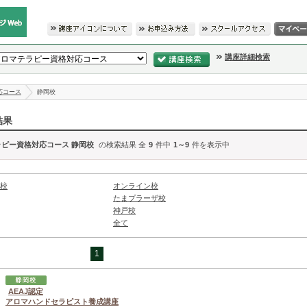
講座詳細検索
応コース
静岡校
結果
ラピー資格対応コース 静岡校
の検索結果 全
9
件中
1～9
件を表示中
校
オンライン校
たまプラーザ校
神戸校
全て
1
AEAJ認定
アロマハンドセラピスト養成講座