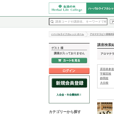
ハーバルライフカレッジ ホーム
アロマテラピー資格対
講座検索
ゲスト 様
講座が入っておりません
アロマテ
原宿表参道
宇都宮校
静岡校
大分校
カテゴリーから探す