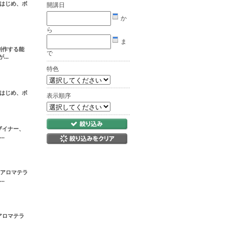
はじめ、ボ
開講日
か
ら
ま
創作する能
で
..
特色
はじめ、ボ
表示順序
ザイナー、
.
。アロマテラ
.
アロマテラ