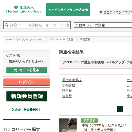
ハーバルライフカレッジ ホーム
アロマ･ハーブ講座
宇都宮校
講座検索結果
ゲスト 様
講座が入っておりません
アロマ･ハーブ講座 宇都宮校 レベルアップ
の
原宿表参道校
オ
宇都宮校
た
静岡校
神
大分校
全
1
手軽にアロマセラピスト気分！
カテゴリーから探す
～首・肩・デコルテ編～