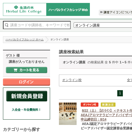
ハーバルライフカレッジ ホーム
オンライン講座
講座検索結果
ゲスト 様
講座が入っておりません
オンライン講座
の検索結果 全
5
件中
1～5
件
オンライン校
全
1
8/22（土）【ｵﾝﾗｲﾝ】＜テキスト
AEAJアロマテラピーアドバイザ
申込締切日：8/14
AEAJ認定アロマテラピーアド
ピーアドバイザー認定講習会受講修
カテゴリーから探す