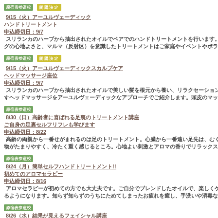
9/15（火）アーユルヴェーディック
ハンドトリートメント
申込締切日：9/7
スリランカのハーブから抽出されたオイルでペアでのハンドトリートメントを行います
グの心地よさと、マルマ（反射区）を意識したトリートメントはご家庭やイベントやボラ..
9/15（火）アーユルヴェーディックスカルプケア
ヘッドマッサージ座位
申込締切日：9/7
スリランカのハーブから抽出されたオイルで美しい髪を根元から養い、リラクセーショ
すヘッドマッサージをアーユルヴェーディックなアプローチでご紹介します。頭皮のマッ..
8/30（日）高齢者に喜ばれる足裏のトリートメント講座
ご自身の足裏セルフリフレも学びます
申込締切日：8/22
高齢の両親から一番せがまれるのは足のトリートメント。心臓から一番遠い足先は、む
物がたまりやすく、冷たく重く感じるところ。心地よい刺激とアロマの香りでリラックス..
8/24（月）簡単セルフハンドトリートメント!!
初めてのアロマセラピー
申込締切日：8/16
アロマセラピーが初めての方でも大丈夫です。ご自分でブレンドしたオイルで、楽しく
るようになります。知らず知らずのうちにためてしまったお疲れを癒し、手洗いや消毒な..
8/26（水）結果が見えるフェイシャル講座