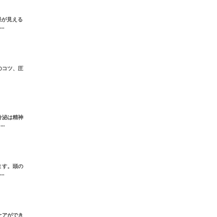
果が見える
.
のコツ、圧
分泌は精神
.
ます。頭の
.
ケアができ