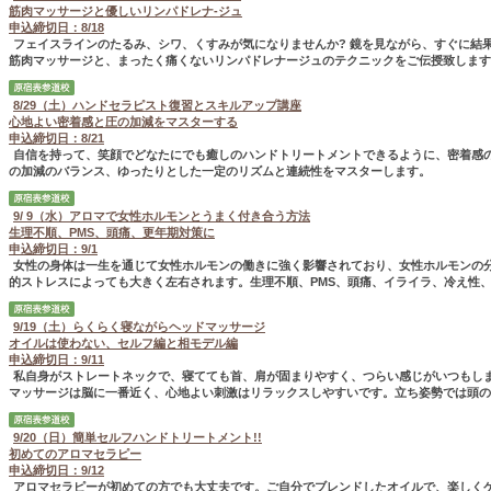
筋肉マッサージと優しいリンパドレナ-ジュ
申込締切日：8/18
フェイスラインのたるみ、シワ、くすみが気になりませんか? 鏡を見ながら、すぐに結
筋肉マッサージと、まったく痛くないリンパドレナージュのテクニックをご伝授致します..
8/29（土）ハンドセラピスト復習とスキルアップ講座
心地よい密着感と圧の加減をマスターする
申込締切日：8/21
自信を持って、笑顔でどなたにでも癒しのハンドトリートメントできるように、密着感
の加減のバランス、ゆったりとした一定のリズムと連続性をマスターします。
9/ 9（水）アロマで女性ホルモンとうまく付き合う方法
生理不順、PMS、頭痛、更年期対策に
申込締切日：9/1
女性の身体は一生を通じて女性ホルモンの働きに強く影響されており、女性ホルモンの
的ストレスによっても大きく左右されます。生理不順、PMS、頭痛、イライラ、冷え性、..
9/19（土）らくらく寝ながらヘッドマッサージ
オイルは使わない、セルフ編と相モデル編
申込締切日：9/11
私自身がストレートネックで、寝てても首、肩が固まりやすく、つらい感じがいつもし
マッサージは脳に一番近く、心地よい刺激はリラックスしやすいです。立ち姿勢では頭の..
9/20（日）簡単セルフハンドトリートメント!!
初めてのアロマセラピー
申込締切日：9/12
アロマセラピーが初めての方でも大丈夫です。ご自分でブレンドしたオイルで、楽しく