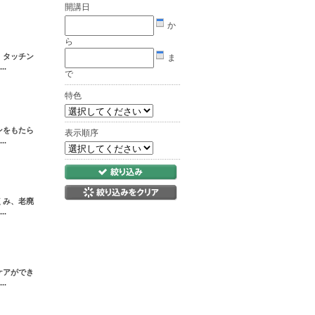
開講日
か
ら
。タッチン
ま
.
で
特色
ンをもたら
表示順序
.
くみ、老廃
.
ケアができ
.