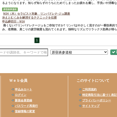
るようになります。知らず知らずのうちにためてしまったお疲れを癒し、手洗いや消毒な..
9/24（木）セラピスト対象 リンパドレナ-ジュ講座
冷えとむくみを解消するテクニックを伝授
申込締切日：9/16
痛くない!?リンパドレナージュをご存知ですか? リンパはやさしく流すのが一番効果的
み、老廃物、肩こりの疲労物質も流れてくれます。独特なリズムでリラックス効果が得ら..
1
Ｗｅｂ会員
このサイトについて
申込みカート
ご利用規約
ログイン
特定商取引法に基づく表記
新規会員登録
プライバシーポリシー
パスワード再発行
サイトマップ
登録情報の変更