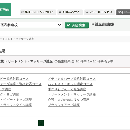
講座詳細検索
ートメント・マッサージ講座
結果
道校 トリートメント・マッサージ講座
の検索結果 全
10
件中
1～10
件を表示中
ピー資格対応コース
メディカルハーブ資格対応コース
ェーダ講座・資格対応コース
ハンドメイドギルド認定コース
ーブ講座
手作り石けん・化粧品講座
ク・ヨガ講座
トリートメント・マッサージ講座
・ベビー・キッズ講座
介護・人のために役立つ講座
・ライフスタイル講座
ブラッシュアップ講座
1