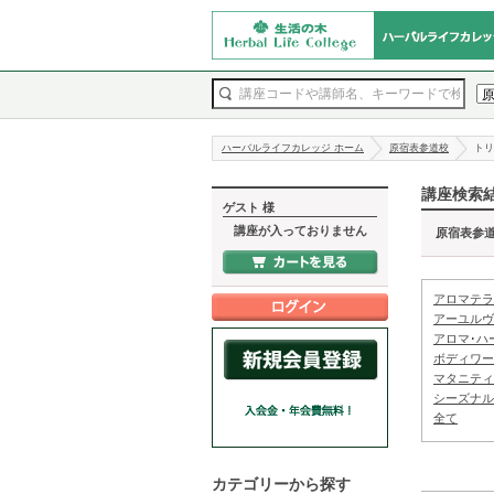
ハーバルライフカレッジ ホーム
原宿表参道校
トリ
講座検索
ゲスト 様
講座が入っておりません
原宿表参
アロマテラ
アーユルヴ
アロマ･ハ
ボディワー
マタニティ
シーズナル
全て
カテゴリーから探す