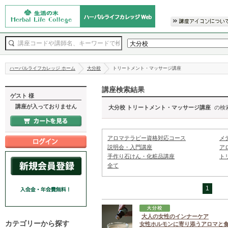
ハーバルライフカレッジ ホーム
大分校
トリートメント・マッサージ講座
講座検索結果
ゲスト 様
講座が入っておりません
大分校 トリートメント・マッサージ講座
の検
アロマテラピー資格対応コース
メ
説明会・入門講座
ア
手作り石けん・化粧品講座
ト
全て
1
大人の女性のインナーケア
カテゴリーから探す
女性ホルモンに寄り添うアロマと