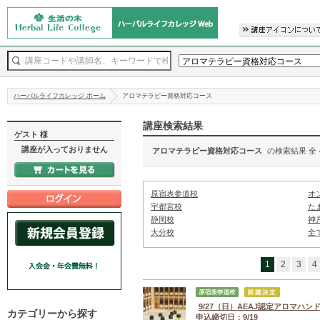
ハーバルライフカレッジ ホーム
アロマテラピー資格対応コース
講座検索結果
ゲスト 様
講座が入っておりません
アロマテラピー資格対応コース
の検索結果 全
原宿表参道校
オ
宇都宮校
た
静岡校
神
大分校
全
1
2
3
4
9/27（日）AEAJ認定アロマハ
カテゴリーから探す
申込締切日：9/19