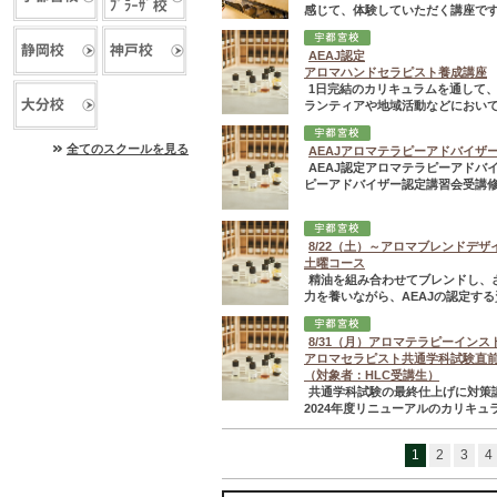
感じて、体験していただく講座です
AEAJ認定
アロマハンドセラピスト養成講座
1日完結のカリキュラムを通して
ランティアや地域活動などにおいて
全てのスクールを見る
AEAJアロマテラピーアドバイザ
AEAJ認定アロマテラピーアド
ピーアドバイザー認定講習会受講修
8/22（土）～アロマブレンドデ
土曜コース
精油を組み合わせてブレンドし、
力を養いながら、AEAJの認定する
8/31（月）アロマテラピーインス
アロマセラピスト共通学科試験直
（対象者：HLC受講生）
共通学科試験の最終仕上げに対策
2024年度リニューアルのカリキ
1
2
3
4