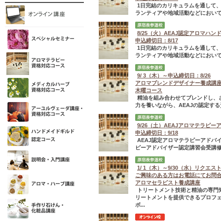
1日完結のカリキュラムを通して
ランティアや地域活動などにおいて
8/25（火）AEAJ認定アロマハ
申込締切日：8/17
1日完結のカリキュラムを通して
ランティアや地域活動などにおいて
9/ 3（木）～申込締切日：8/26
アロマブレンドデザイナー養成講
木曜コース
精油を組み合わせてブレンドし、
力を養いながら、AEAJの認定する
9/26（土）AEAJアロマテラピ
申込締切日：9/18
AEAJ認定アロマテラピーアド
ピーアドバイザー認定講習会受講修
1/ 1（木）～9/30（水）リクエ
ご興味のある方はお電話にてお問
アロマセラピスト養成講座
トリートメント技術と精油の専門
リートメントを提供できるプロフ
ボ...