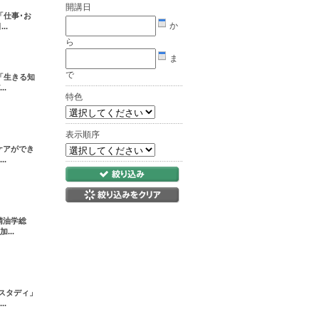
開講日
「仕事･お
か
..
ら
ま
で
「生きる知
.
特色
表示順序
ケアができ
.
精油学総
..
ススタディ」
.