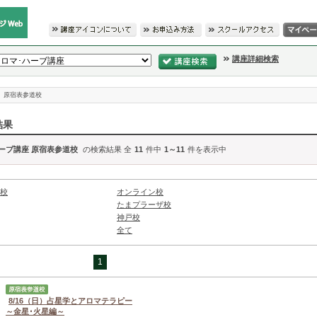
講座詳細検索
原宿表参道校
結果
ーブ講座 原宿表参道校
の検索結果 全
11
件中
1～11
件を表示中
校
オンライン校
たまプラーザ校
神戸校
全て
1
8/16（日）占星学とアロマテラピー
～金星･火星編～