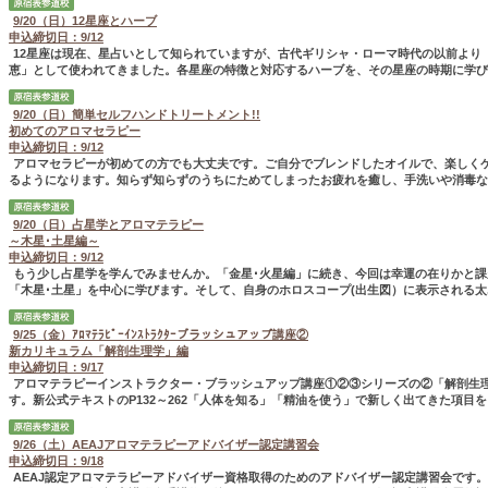
9/20（日）12星座とハーブ
申込締切日：9/12
12星座は現在、星占いとして知られていますが、古代ギリシャ・ローマ時代の以前より
恵」として使われてきました。各星座の特徴と対応するハーブを、その星座の時期に学び..
9/20（日）簡単セルフハンドトリートメント!!
初めてのアロマセラピー
申込締切日：9/12
アロマセラピーが初めての方でも大丈夫です。ご自分でブレンドしたオイルで、楽しく
るようになります。知らず知らずのうちにためてしまったお疲れを癒し、手洗いや消毒な..
9/20（日）占星学とアロマテラピー
～木星･土星編～
申込締切日：9/12
もう少し占星学を学んでみませんか。「金星･火星編」に続き、今回は幸運の在りかと課
「木星･土星」を中心に学びます。そして、自身のホロスコープ(出生図）に表示される太..
9/25（金）ｱﾛﾏﾃﾗﾋﾟｰｲﾝｽﾄﾗｸﾀｰブラッシュアップ講座②
新カリキュラム「解剖生理学」編
申込締切日：9/17
アロマテラピーインストラクター・ブラッシュアップ講座①②③シリーズの②「解剖生
す。新公式テキストのP132～262「人体を知る」「精油を使う」で新しく出てきた項目をを.
9/26（土）AEAJアロマテラピーアドバイザー認定講習会
申込締切日：9/18
AEAJ認定アロマテラピーアドバイザー資格取得のためのアドバイザー認定講習会です