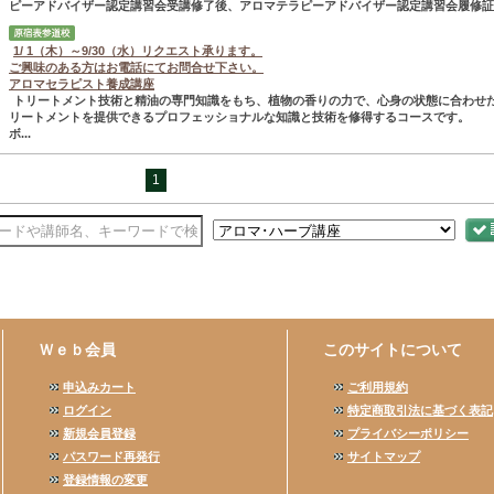
ピーアドバイザー認定講習会受講修了後、アロマテラピーアドバイザー認定講習会履修証..
1/ 1（木）～9/30（水）リクエスト承ります。
ご興味のある方はお電話にてお問合せ下さい。
アロマセラピスト養成講座
トリートメント技術と精油の専門知識をもち、植物の香りの力で、心身の状態に合わせ
リートメントを提供できるプロフェッショナルな知識と技術を修得するコースです。
ボ...
1
Ｗｅｂ会員
このサイトについて
申込みカート
ご利用規約
ログイン
特定商取引法に基づく表記
新規会員登録
プライバシーポリシー
パスワード再発行
サイトマップ
登録情報の変更