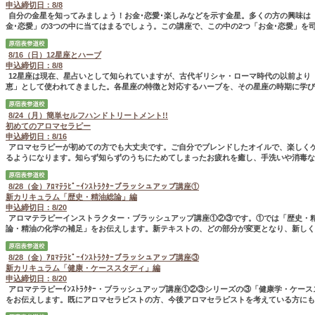
申込締切日：8/8
自分の金星を知ってみましょう！お金･恋愛･楽しみなどを示す金星。多くの方の興味は
金･恋愛」の3つの中に当てはまるでしょう。この講座で、この中の2つ「お金･恋愛」を司.
8/16（日）12星座とハーブ
申込締切日：8/8
12星座は現在、星占いとして知られていますが、古代ギリシャ・ローマ時代の以前より
恵」として使われてきました。各星座の特徴と対応するハーブを、その星座の時期に学び..
8/24（月）簡単セルフハンドトリートメント!!
初めてのアロマセラピー
申込締切日：8/16
アロマセラピーが初めての方でも大丈夫です。ご自分でブレンドしたオイルで、楽しく
るようになります。知らず知らずのうちにためてしまったお疲れを癒し、手洗いや消毒な..
8/28（金）ｱﾛﾏﾃﾗﾋﾟｰｲﾝｽﾄﾗｸﾀｰブラッシュアップ講座①
新カリキュラム「歴史・精油総論」編
申込締切日：8/20
アロマテラピーインストラクター・ブラッシュアップ講座①②③です。①では「歴史・
論・精油の化学の補足」をお伝えします。新テキストの、どの部分が変更となり、新しく加.
8/28（金）ｱﾛﾏﾃﾗﾋﾟｰｲﾝｽﾄﾗｸﾀｰブラッシュアップ講座③
新カリキュラム「健康・ケーススタディ」編
申込締切日：8/20
アロマテラピーｲﾝｽﾄﾗｸﾀｰ・ブラッシュアップ講座①②③シリーズの③「健康学・ケー
をお伝えします。既にアロマセラピストの方、今後アロマセラピストを考えている方にも..