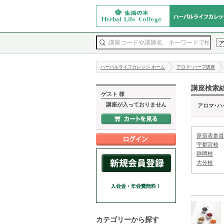
ハーバルライフカレッジ ホーム
アロマ･ハーブ講座
講座検索
ゲスト 様
講座が入っておりません
アロマ･ハ
原宿表参道
宇都宮校
静岡校
大分校
カテゴリーから探す