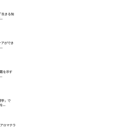
「生きる知
.
ケアができ
.
題を示す
.
理学」で
..
。アロマテラ