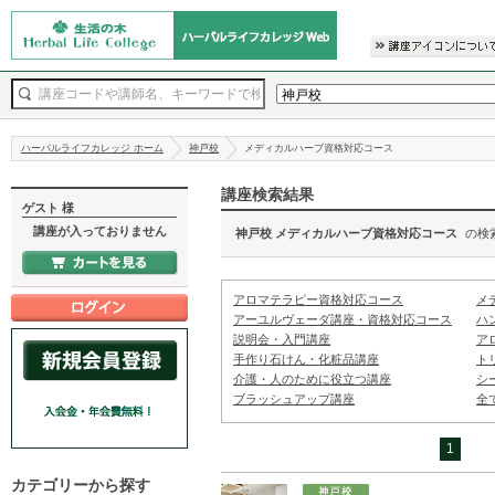
ハーバルライフカレッジ ホーム
神戸校
メディカルハーブ資格対応コース
講座検索結果
ゲスト 様
講座が入っておりません
神戸校 メディカルハーブ資格対応コース
の検
アロマテラピー資格対応コース
メ
アーユルヴェーダ講座・資格対応コース
ハ
説明会・入門講座
ア
手作り石けん・化粧品講座
ト
介護・人のために役立つ講座
シ
ブラッシュアップ講座
全
1
カテゴリーから探す