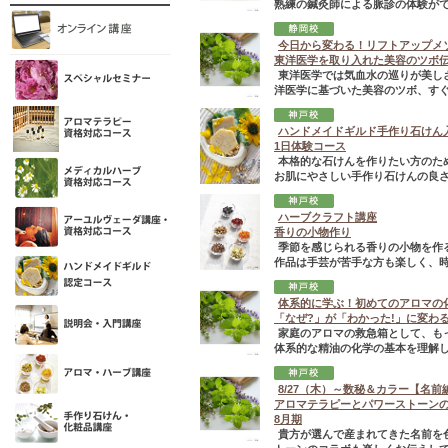
熟練の鍼灸師による脈診の体験が
今日から変わる！リフトアップメ
東洋医学を取り入れた美容のツボ
東洋医学では気血水の巡りが美し
洋医学に基づいた美容のツボ、すぐ
ハンドメイドギルド手作り石けん
1日体験コース
本格的な石けんを作りたい方のた
お肌にやさしい手作り石けんの良
ハーブクラフト講座
香りの小物作り
季節を感じられる香りの小物を作
作品は手芸が苦手な方も楽しく、
体系的に学ぶ！初めてのアロマの
「なぜ?」が「わかった!」に変わ
家庭のアロマの救急箱として、も
体系的な精油の化学の基本を理解し
8/27（木）～数秘＆カラー【名前
アロマテラピーとパワーストーン
8月期
貴方が選んで産まれてきた名前を