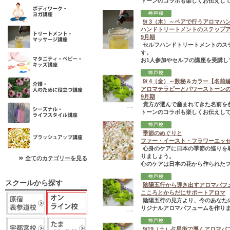
トーンのコラボも楽しくお伝えして
9/ 3（木）～ペアで行うアロマハ
ハンドトリートメントのステップ
9月期
セルフハンドトリートメントのス
す。
お1人参加やセルフの講座を受講し
9/ 4（金）～数秘＆カラー【名前
アロマテラピーとパワーストーン
9月期
貴方が選んで産まれてきた名前を
トーンのコラボも楽しくお伝えして
季節のめぐりと
ファー・イースト・フラワーエッ
心身のケアに日本の季節の巡りを
りましょう。
全てのカテゴリーを見る
心のケアは日本の花から作られたフ
スクールから探す
陰陽五行から導き出すアロマパフ
こころとからだにサポートアロマ
陰陽五行の見方より、今のあなた
リジナルアロマパフュームを作りま
9/19（土）占星術で導くアロマパ