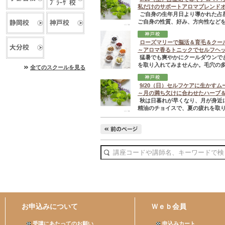
私だけのサポートアロマブレンド
ご自身の生年月日より導かれた占
ご自身の性質、好み、方向性などを
ローズマリーで脳活＆育毛＆クー
～アロマ香るトニックでセルフヘ
猛暑でも爽やかにクールダウンで
を取り入れてみませんか。毛穴の多
全てのスクールを見る
9/20（日）セルフケアに生かすム
～月の満ち欠けに合わせたハーブ
秋は日暮れが早くなり、月が身近
精油のチョイスで、夏の疲れを取
お申込みについて
Ｗｅｂ会員
受講にあたってのお願い
申込みカート