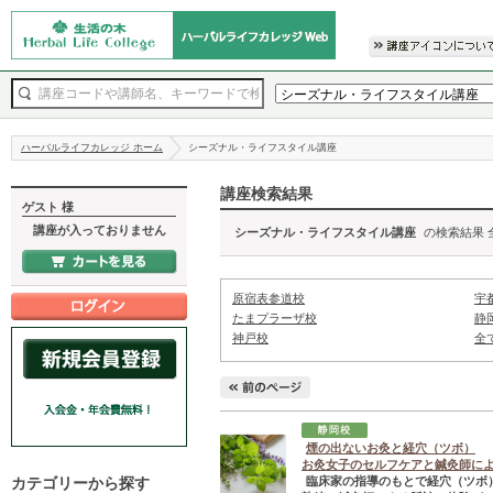
ハーバルライフカレッジ ホーム
シーズナル・ライフスタイル講座
講座検索結果
ゲスト 様
講座が入っておりません
シーズナル・ライフスタイル講座
の検索結果 
原宿表参道校
宇
たまプラーザ校
静
神戸校
全
煙の出ないお灸と経穴（ツボ）
お灸女子のセルフケアと鍼灸師に
カテゴリーから探す
臨床家の指導のもとで経穴（ツボ