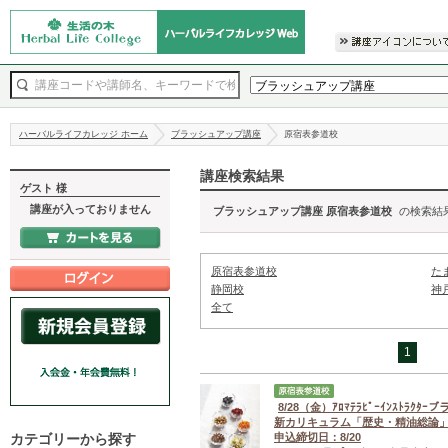
ハーバルライフカレッジ ホーム
ブラッシュアップ講座
原宿表参道校
講座検索結果
ゲスト 様
講座が入っておりません
ブラッシュアップ講座 原宿表参道校
の検索結
原宿表参道校
た
静岡校
神
全て
1
8/28（金）ｱﾛﾏﾃﾗﾋﾟｰｲﾝｽﾄﾗｸ
新カリキュラム「歴史・精油総論
カテゴリーから探す
申込締切日：8/20