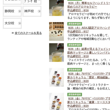
8/24（月）簡単セルフハンドトリ
初めてのアロマセラピー
申込締切日：8/16
アロマセラピーが初めての方でも
るようになります。知らず知らずの
8/25（火）AEAJ認定アロマハ
申込締切日：8/17
全てのスクールを見る
1日完結のカリキュラムを通して
ランティアや地域活動などにおいて
8/26（水）結果が見えるフェイシ
筋肉マッサージと優しいリンパドレ
申込締切日：8/18
フェイスラインのたるみ、シワ、
筋肉マッサージと、まったく痛くな
8/28（金）ｱﾛﾏﾃﾗﾋﾟｰｲﾝｽﾄﾗｸ
新カリキュラム「歴史・精油総論
申込締切日：8/20
アロマテラピーインストラクター
論・精油の化学の補足」をお伝えし
8/28（金）ｱﾛﾏﾃﾗﾋﾟｰｲﾝｽﾄﾗｸ
新カリキュラム「健康・ケースス
申込締切日：8/20
アロマテラピーｲﾝｽﾄﾗｸﾀｰ・