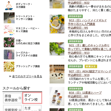
申込締切日：8/22
高齢の両親から一番せがまれるの
物がたまりやすく、冷たく重く感じ
9/13（日）ハンドメイドギルド
手作り石けん入門講座
申込締切日：9/5
本格的な石けんを作りたい方のた
と作り方をまとめました。ぜひお
9/21（月）癒しのキャンドル作り
作って灯して素敵な時間を過ごし
申込締切日：9/13
初心者の方でも簡単にキャンドル
せんか。プレゼントにも喜ばれま
9/27（日）AEAJ認定アロマハ
申込締切日：9/19
全てのカテゴリーを見る
1日完結のカリキュラムを通して
ランティアや地域活動などにおいて
スクールから探す
8/16（日）12星座とハーブ
申込締切日：8/8
12星座は現在、星占いとして知
恵」として使われてきました。各星