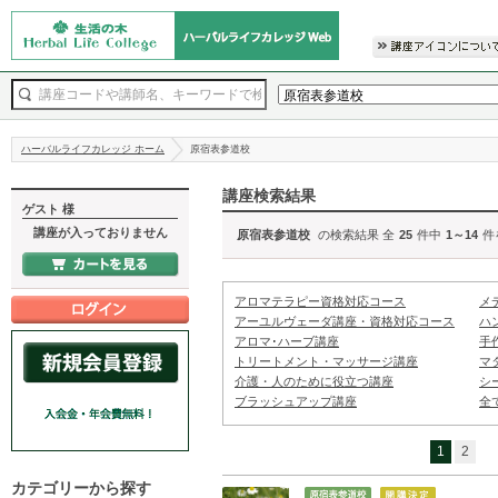
ハーバルライフカレッジ ホーム
原宿表参道校
講座検索結果
ゲスト 様
講座が入っておりません
原宿表参道校
の検索結果 全
25
件中
1～14
件
アロマテラピー資格対応コース
メ
アーユルヴェーダ講座・資格対応コース
ハ
アロマ･ハーブ講座
手
トリートメント・マッサージ講座
マ
介護・人のために役立つ講座
シ
ブラッシュアップ講座
全
1
2
カテゴリーから探す