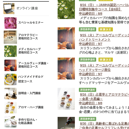
8/16（日）～JAMHA認定ハー
日曜特別集中コース【全6回】
申込締切日：8/8
メディカルハーブの知識を深めな
等も含む豊富な基礎知識を習得でき
9/15（火）アーユルヴェーディッ
ハンドトリートメント
申込締切日：9/7
スリランカのハーブから抽出され
グの心地よさと、マルマ（反射区）
9/15（火）アーユルヴェーディ
ヘッドマッサージ座位
申込締切日：9/7
スリランカのハーブから抽出され
すヘッドマッサージをアーユルヴェ
8/16（日）占星学とアロマテラピ
～金星･火星編～
申込締切日：8/8
自分の金星を知ってみましょう！
金･恋愛」の3つの中に当てはまるで
8/30（日）高齢者に喜ばれる足
ご自身の足裏セルフリフレも学び