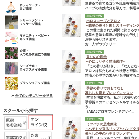
無農薬で育てるコツを現役有機栽
ハーブの有効成分も学んで、料理やハ
ホロスコープとアロマ
～惑星の香りと癒しのリーディン
この世に生まれた瞬間に決まるホ
惑星の意味や星座の意味をお伝え
お持ち帰り頂きます。
お一人ずつプチリー...
香りの心理学
～心によりそう精油選び～
「この香りが好き」、「なんとな
アロマは私たちの心の状態と密接
精油と心理学の繋がりを理解するこ
季節の香りでおもてなし
暮らしを彩るブレンドレッスン
全てのカテゴリーを見る
空間を演出する、私だけの香りの
季節折々のエッセンシャルオイル
う。
スクールから探す
（AEAJアロマブレンドデザイ...
ミツバチの恩恵療法
～ハチミツ香るリップとハンドク
暮らしの中のハチミツレメディ
風邪・インフルエンザ・免疫力ア