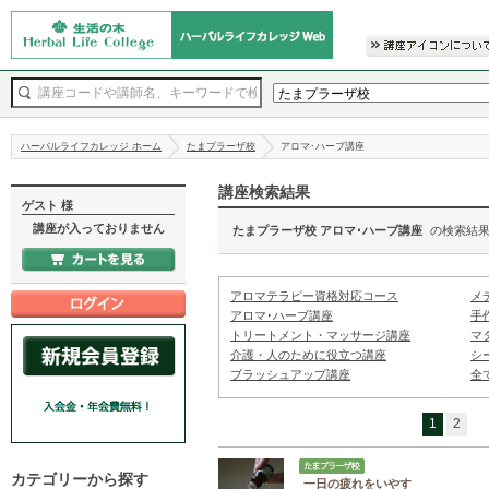
ハーバルライフカレッジ ホーム
たまプラーザ校
アロマ･ハーブ講座
講座検索結果
ゲスト 様
講座が入っておりません
たまプラーザ校 アロマ･ハーブ講座
の検索結果
アロマテラピー資格対応コース
メ
アロマ･ハーブ講座
手
トリートメント・マッサージ講座
マ
介護・人のために役立つ講座
シ
ブラッシュアップ講座
全
1
2
カテゴリーから探す
一日の疲れをいやす