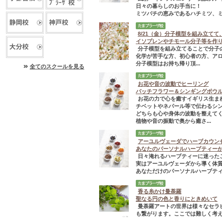
日々の暮らしのお手当に！
ミツバチの恵みであるハチミツ、
8/21（金）分子模型を組み立て
イソプレンやチモール分子等を作
分子模型を組み立てることで分子
化学が苦手な方、初心者の方、ア
分子模型はお持ち帰り頂...
全てのスクールを見る
お花や音の波動でヒーリング
バッチフラワー＆シンギングボウ
お花の力で心を癒すイギリス生ま
チベットやネパール等で伝わるシ
どちらも心や身体の波動を整えて
植物や音の振動で奥から癒さ...
アーユルヴェーダでハーブカウン
あなたのパーソナルハーブティー
日々淹れるハーブティーに迷った
実はアーユルヴェーダから導く体
あなただけのパーソナルハーブティー
香る糸かけ曼荼羅
聖なる円の色と香りにときめいて
曼荼羅アートの世界は様々なセラ
も繋がります。ここでは難しく考え