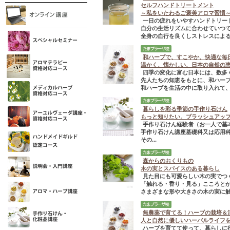
セルフハンドトリートメント
～私をいたわるご褒美アロマ習慣
一日の疲れをいやすハンドトリー
自分の生活リズムに合わせていつ
全身の血行を良くしストレスによる
和ハーブで、すこやか、快適な毎
温かく、懐かしい、日本の自然の
四季の変化に富む日本には、数多
先人たちの知恵をもとに、和ハー
和ハーブを生活の中に取り入れて、健
暮らしを彩る季節の手作り石けん
もっと知りたい。ブラッシュアッ
手作り石けん経験者（お一人で基
手作り石けん講座基礎科又は応用
その...
森からのおくりもの
木の実とスパイスのある暮らし
見た目にも可愛らしい木の実でつ
「触れる・香り・見る」こころと
さまざまな形や大きさの木の実に触れ
無農薬で育てる！ハーブの栽培＆
人と自然に優しいハーバルライフ
ハーブを育てて使って、暮らしに