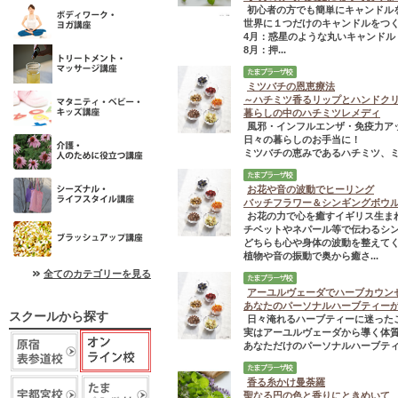
初心者の方でも簡単にキャンドル
世界に１つだけのキャンドルをつ
4月：惑星のような丸いキャンドル
8月：押...
ミツバチの恩恵療法
～ハチミツ香るリップとハンドク
暮らしの中のハチミツレメディ
風邪・インフルエンザ・免疫力ア
日々の暮らしのお手当に！
ミツバチの恵みであるハチミツ、
お花や音の波動でヒーリング
バッチフラワー＆シンギングボウ
お花の力で心を癒すイギリス生ま
チベットやネパール等で伝わるシ
どちらも心や身体の波動を整えて
植物や音の振動で奥から癒さ...
全てのカテゴリーを見る
アーユルヴェーダでハーブカウン
あなたのパーソナルハーブティー
スクールから探す
日々淹れるハーブティーに迷った
実はアーユルヴェーダから導く体
あなただけのパーソナルハーブティー
香る糸かけ曼荼羅
聖なる円の色と香りにときめいて