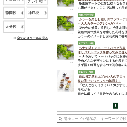
曼荼羅アートの世界は様々なセラ
も繋がります。ここでは難しく考え
カラーを楽しむ癒しのフラワーア
～大人カラーのアレンジ作り～
花の色の効果に注目し、色彩心理
花色の持つ効果を考慮した花材を
カラーのイメージとお花の持つ香り.
全てのスクールを見る
ヘナで描くミニトートバッグ作り
オリジナルバックを作ってみませ
ヘナを用いてトートバッグにお好
予めどんなデザインにするか考え
まず描く練習をするので初心者の方で
自己肯定感を上げたい人のアロマ
良い香りでワクワクの毎日を！
「なんとなくうまくいく気がする
ちながら
自分に厳しく「自分そのもの」には
1