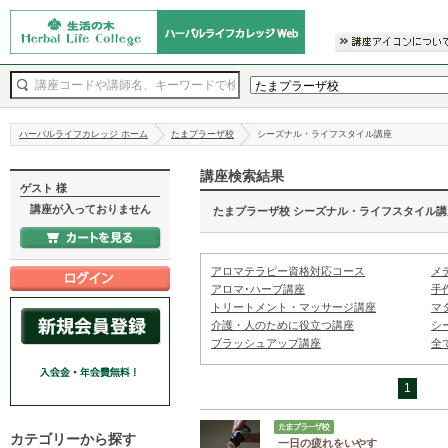
ハーバルライフカレッジ ホーム
たまプラーザ校
シーズナル・ライフスタイル講座
講座検索結果
ゲスト 様
講座が入っておりません
たまプラーザ校 シーズナル・ライフスタイル
アロマテラピー資格対応コース
メ
アロマ･ハーブ講座
手
トリートメント・マッサージ講座
マ
介護・人のために役立つ講座
シ
ブラッシュアップ講座
全
1
カテゴリーから探す
一日の疲れをいやす