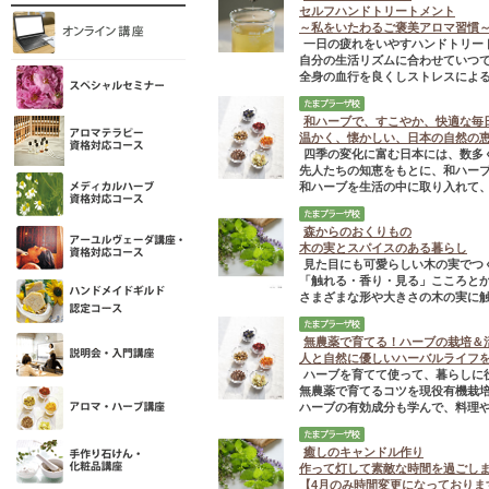
セルフハンドトリートメント
～私をいたわるご褒美アロマ習慣
一日の疲れをいやすハンドトリー
自分の生活リズムに合わせていつ
全身の血行を良くしストレスによる
和ハーブで、すこやか、快適な毎
温かく、懐かしい、日本の自然の
四季の変化に富む日本には、数多
先人たちの知恵をもとに、和ハー
和ハーブを生活の中に取り入れて、健
森からのおくりもの
木の実とスパイスのある暮らし
見た目にも可愛らしい木の実でつ
「触れる・香り・見る」こころと
さまざまな形や大きさの木の実に触れ
無農薬で育てる！ハーブの栽培＆
人と自然に優しいハーバルライフ
ハーブを育てて使って、暮らしに
無農薬で育てるコツを現役有機栽
ハーブの有効成分も学んで、料理やハ
癒しのキャンドル作り
作って灯して素敵な時間を過ごし
【4月のみ時間変更になっておりま